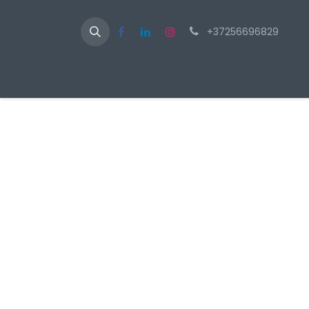
+37256696829
Av