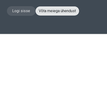
Logi sisse
Võta meiega ühendust
akt