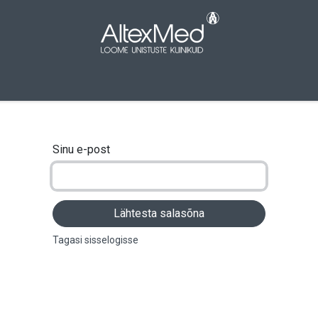
aleht
Pood
Kampaaniad
Meist
Kont
Sinu e-post
Lähtesta salasõna
Tagasi sisselogisse