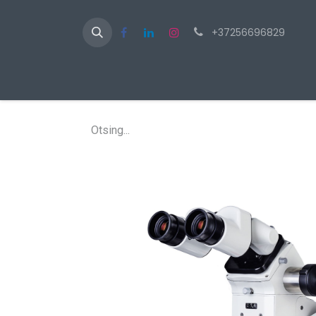
+37256696829
Av