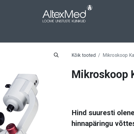
aleht
Pood
Kampaaniad
Meist
Kont
Kõik tooted
Mikroskoop K
Mikroskoop 
Hind suuresti olen
hinnapäringu võtte