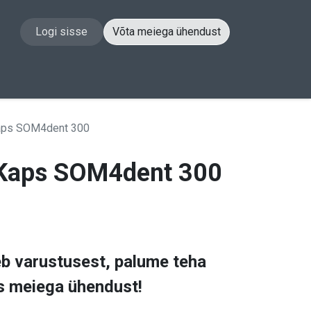
Logi sisse
Võta meiega ühendust
akt
aps SOM4dent 300
Kaps SOM4dent 300
eb varustusest, palume teha
s meiega ühendust!