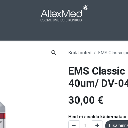
aleht
Pood
Kampaaniad
Meist
Kont
Kõik tooted
EMS Classic p
EMS Classic 
40um/ DV-04
30,00
€
Hind ei sisalda käibemaksu.
Lisa hinn