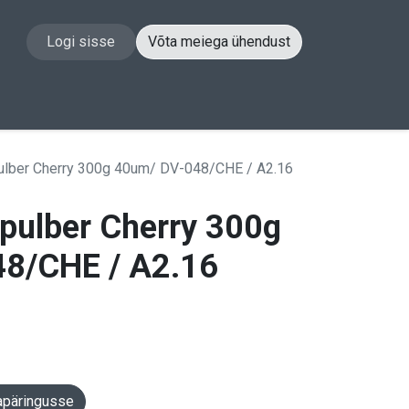
Logi sisse
Võta meiega ühendust
akt
ulber Cherry 300g 40um/ DV-048/CHE / A2.16
pulber Cherry 300g
8/CHE / A2.16
apäringusse