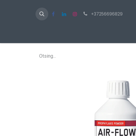
+37256696829
Av