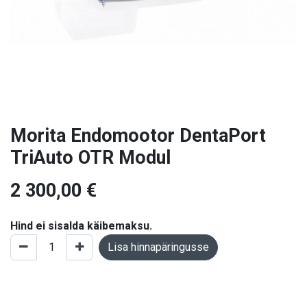
Morita Endomootor DentaPort
TriAuto OTR Modul
2 300,00
€
Hind ei sisalda käibemaksu.
Lisa hinnapäringusse